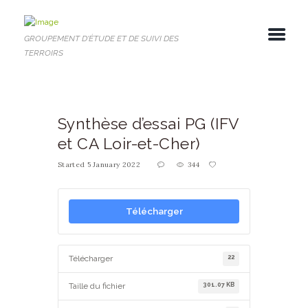
GROUPEMENT D'ÉTUDE ET DE SUIVI DES
TERROIRS
Synthèse d’essai PG (IFV
et CA Loir-et-Cher)
Started
5 January 2022
344
Télécharger
22
Télécharger
301.07 KB
Taille du fichier