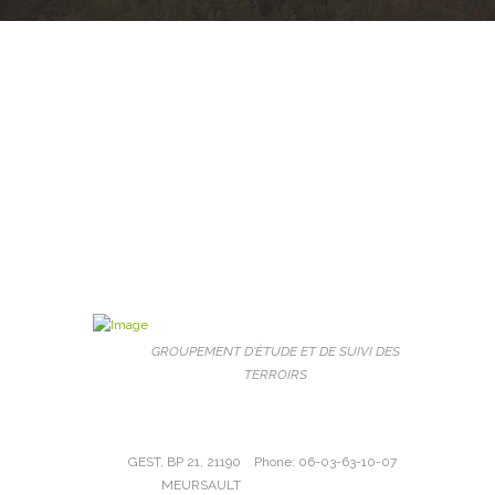
GROUPEMENT D'ÉTUDE ET DE SUIVI DES
TERROIRS
GEST, BP 21, 21190
Phone: 06-03-63-10-07
MEURSAULT