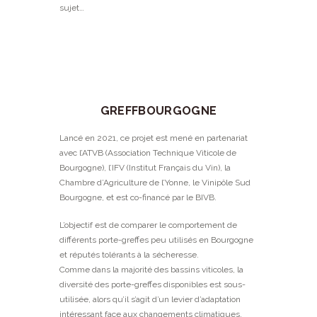
sujet…
GREFFBOURGOGNE
Lancé en 2021, ce projet est mené en partenariat
avec l’ATVB (Association Technique Viticole de
Bourgogne), l’IFV (Institut Français du Vin), la
Chambre d’Agriculture de l’Yonne, le Vinipôle Sud
Bourgogne, et est co-financé par le BIVB.
L’objectif est de comparer le comportement de
différents porte-greffes peu utilisés en Bourgogne
et réputés tolérants à la sécheresse.
Comme dans la majorité des bassins viticoles, la
diversité des porte-greffes disponibles est sous-
utilisée, alors qu’il s’agit d’un levier d’adaptation
intéressant face aux changements climatiques.