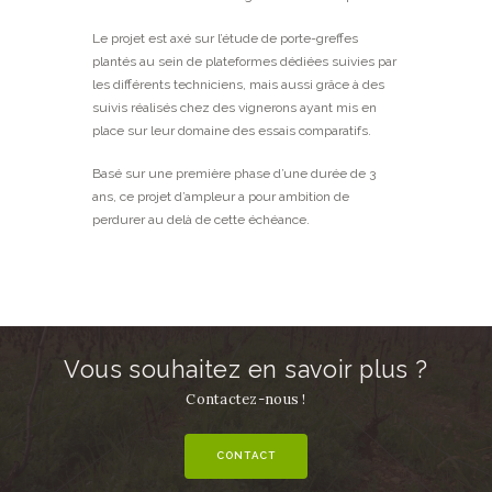
Le projet est axé sur l’étude de porte-greffes
plantés au sein de plateformes dédiées suivies par
les différents techniciens, mais aussi grâce à des
suivis réalisés chez des vignerons ayant mis en
place sur leur domaine des essais comparatifs.
Basé sur une première phase d’une durée de 3
ans, ce projet d’ampleur a pour ambition de
perdurer au delà de cette échéance.
Vous souhaitez en savoir plus ?
Contactez-nous !
CONTACT