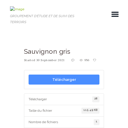
GROUPEMENT D'ÉTUDE ET DE SUIVI DES
TERROIRS
Sauvignon gris
Started
30 September 2021
956
Télécharger
28
Télécharger
115.49 KB
Taille du fichier
1
Nombre de fichiers