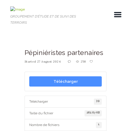
GROUPEMENT D'ÉTUDE ET DE SUIVI DES
TERROIRS
Pépiniéristes partenaires
Started
27 August 2024
258
Télécharger
39
Télécharger
282.67 KB
Taille du fichier
1
Nombre de fichiers