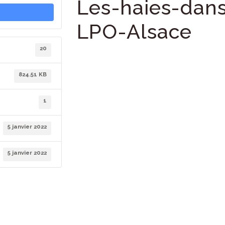
Les-haies-dans
LPO-Alsace
20
824.51 KB
1
5 janvier 2022
5 janvier 2022