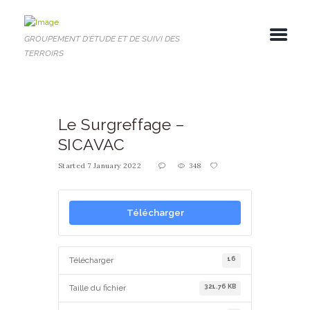
GROUPEMENT D'ÉTUDE ET DE SUIVI DES
TERROIRS
Le Surgreffage –
SICAVAC
Started
7 January 2022
348
Télécharger
16
Télécharger
321.76 KB
Taille du fichier