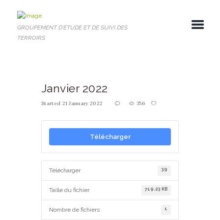
GROUPEMENT D'ÉTUDE ET DE SUIVI DES
TERROIRS
Janvier 2022
Started
21 January 2022
356
Télécharger
39
Télécharger
719.23 KB
Taille du fichier
1
Nombre de fichiers