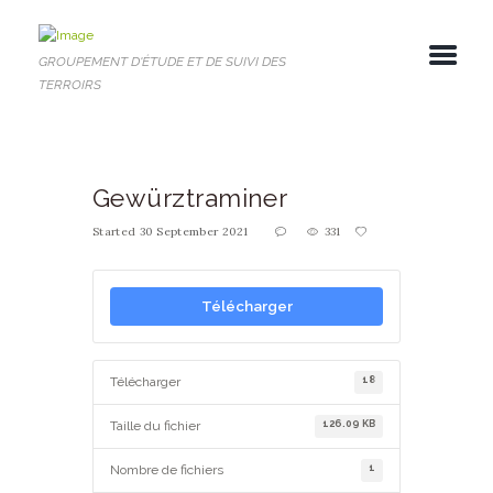
GROUPEMENT D'ÉTUDE ET DE SUIVI DES
TERROIRS
Gewürztraminer
Started
30 September 2021
331
Télécharger
18
Télécharger
126.09 KB
Taille du fichier
1
Nombre de fichiers