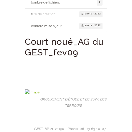
1
Nombre de fichiers
5 janvier 2022
Date de création
5 janvier 2022
Dernière mise à jour
Court noué_AG du
GEST_fev09
GROUPEMENT D'ÉTUDE ET DE SUIVI DES
TERROIRS
GEST, BP 21, 21190
Phone: 06-03-63-10-07