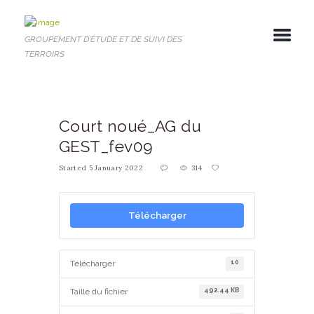
GROUPEMENT D'ÉTUDE ET DE SUIVI DES
TERROIRS
Court noué_AG du
GEST_fev09
Started
5 January 2022
314
Télécharger
10
Télécharger
492.44 KB
Taille du fichier