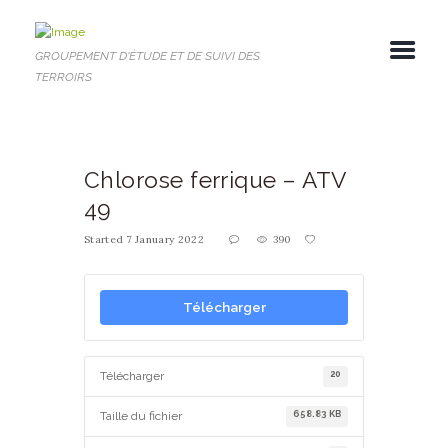
GROUPEMENT D'ÉTUDE ET DE SUIVI DES
TERROIRS
Chlorose ferrique – ATV
49
Started
7 January 2022
390
Télécharger
20
Télécharger
658.83 KB
Taille du fichier