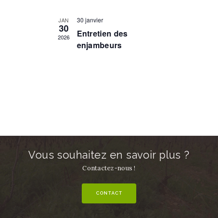
n
d
t
30 janvier
t
JAN
e
30
s
Entretien des
v
2026
enjambeurs
u
e
s
É
v
è
n
e
m
e
Vous souhaitez en savoir plus ?
n
Contactez-nous !
t
s
CONTACT