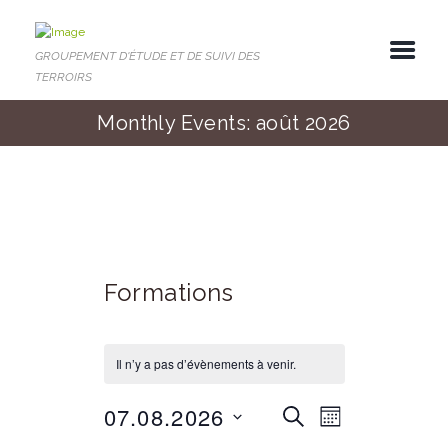
GROUPEMENT D'ÉTUDE ET DE SUIVI DES
TERROIRS
Monthly Events: août 2026
Formations
Il n’y a pas d’évènements à venir.
07.08.2026
R
N
R
M
a
E
e
O
S