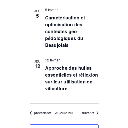
5 février
JEU
5
Caractérisation et
optimisation des
contextes géo-
pédologiques du
Beaujolais
12 février
JEU
12
Approche des huiles
essentielles et réflexion
sur leur utilisation en
viticulture
Évènements
Évènements
précédents
Aujourd’hui
suivants