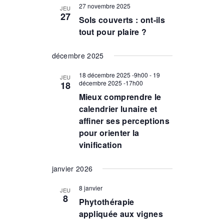
27 novembre 2025
JEU
v
27
Sols couverts : ont-ils
u
tout pour plaire ?
e
s
décembre 2025
É
v
18 décembre 2025 -9h00
-
19
JEU
è
décembre 2025 -17h00
18
n
Mieux comprendre le
e
calendrier lunaire et
m
affiner ses perceptions
e
pour orienter la
n
vinification
t
s
janvier 2026
8 janvier
JEU
8
Phytothérapie
appliquée aux vignes