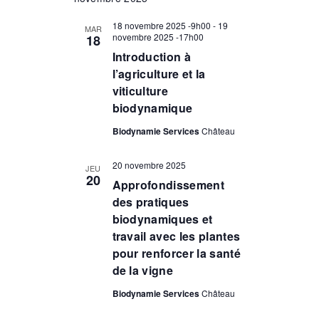
g
é
E
e
R
a
l
C
18 novembre 2025 -9h00
-
19
r
MAR
t
e
novembre 2025 -17h00
18
H
c
i
c
E
Introduction à
h
o
t
l’agriculture et la
n
i
e
viticulture
d
o
e
e
n
biodynamique
t
v
n
n
Biodynamie Services
Château
u
e
a
e
z
v
20 novembre 2025
s
u
JEU
20
i
É
n
Approfondissement
v
e
g
des pratiques
è
d
a
biodynamiques et
n
a
t
travail avec les plantes
e
t
i
pour renforcer la santé
m
e
o
de la vigne
e
.
n
n
Biodynamie Services
Château
d
t
e