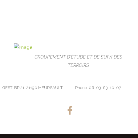
GROUPEMENT D'ÉTUDE ET DE SUIVI DES
TERROIRS
GEST, BP 21, 21190 MEURSAULT
Phone: 06-03-63-10-07