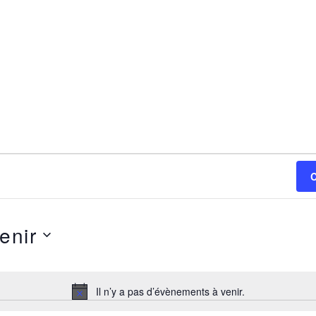
enir
Il n’y a pas d’évènements à venir.
N
o