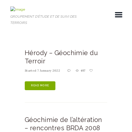
GROUPEMENT D'ÉTUDE ET DE SUIVI DES
TERROIRS
Hérody – Géochimie du
Terroir
Started
7 January 2022
497
READ MORE
Géochimie de l’altération
– rencontres BRDA 2008