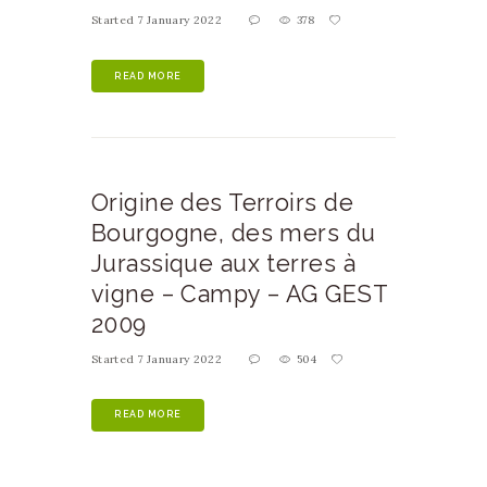
Started
7 January 2022
378
READ MORE
Origine des Terroirs de
Bourgogne, des mers du
Jurassique aux terres à
vigne – Campy – AG GEST
2009
Started
7 January 2022
504
READ MORE