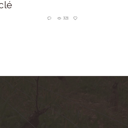
clé
321